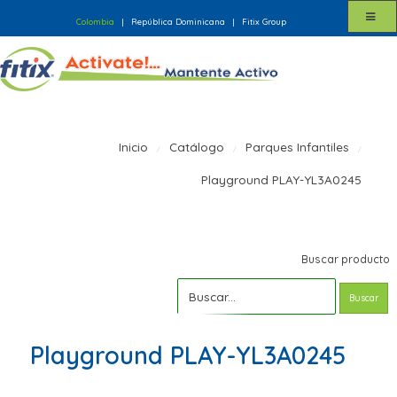
Colombia
|
República Dominicana
|
Fitix Group
Inicio
Catálogo
Parques Infantiles
Playground PLAY-YL3A0245
Buscar producto
Buscar
Playground PLAY-YL3A0245