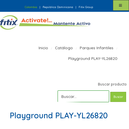
Colombia
|
República Dominicana
|
Fitix Group
Inicio
Catálogo
Parques Infantiles
Playground PLAY-YL26820
Buscar producto
Buscar
Playground PLAY-YL26820